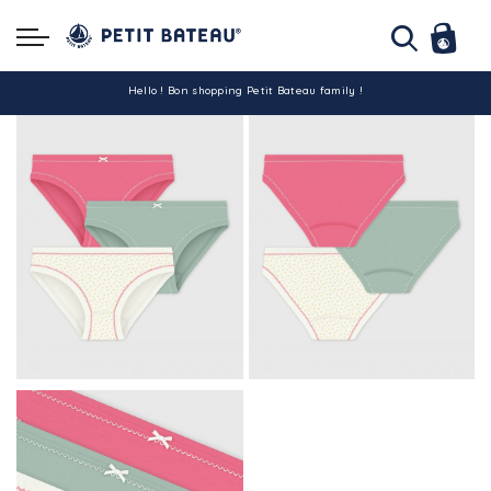
Hello ! Bon shopping Petit Bateau family !
La livraison est assurée partout en Tunisie !
-10% pour tout paiement par carte bancaire (hors promo)