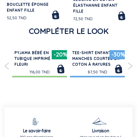
BOUCLETTE ÉPONGE
ÉLASTHANNE ENFANT
ENFANT FILLE
FILLE
52,50 TND
72,50 TND
COMPLÉTER LE LOOK
PYJAMA BÉBÉ EN
TEE-SHIRT ENFANT
SW
-20%
-30%
NT
TUBIQUE IMPRIMÉ
MANCHES COURTES EN
MO
FLEURI
COTON À RAYURES
116,00 TND
87,50 TND
Le savoir-faire
Livraison