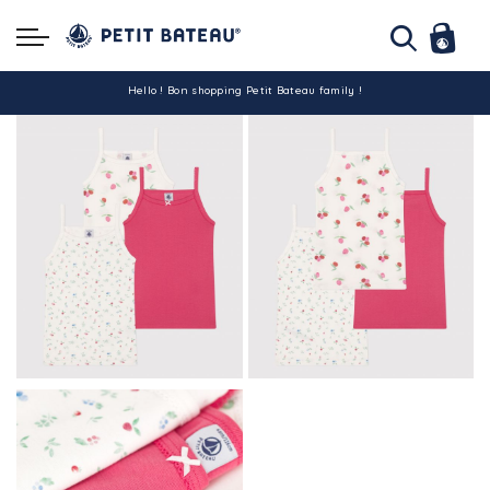
Hello ! Bon shopping Petit Bateau family !
La livraison est assurée partout en Tunisie !
-10% pour tout paiement par carte bancaire (hors promo)