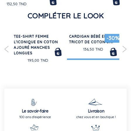
132,50 TND
COMPLÉTER LE LOOK
S
TEE-SHIRT FEMME
CARDIGAN BÉBÉ EN
TE
-30%
ODÉ
L'ICONIQUE EN COTON
TRICOT DE COTON UNI
MA
AJOURÉ MANCHES
CO
136,50 TND
LONGUES
195,00 TND
Le savoir-faire
Livraison
100 ans d'expérience
chez vous et en boutique !