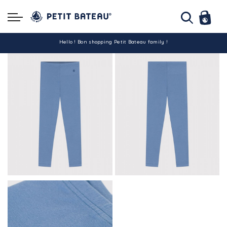
Hello ! Bon shopping Petit Bateau family !
La livraison est assurée partout en Tunisie !
-10% pour tout paiement par carte bancaire (hors promo)