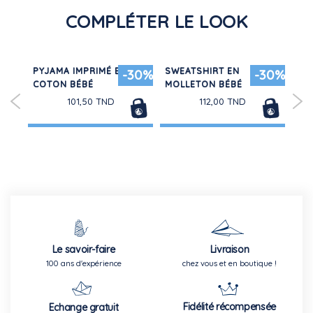
COMPLÉTER LE LOOK
E
PYJAMA IMPRIMÉ EN
SWEATSHIRT EN
RO
30%
-30%
-30%
COTON BÉBÉ
MOLLETON BÉBÉ
EN
101,50 TND
112,00 TND
Le savoir-faire
Livraison
100 ans d'expérience
chez vous et en boutique !
Fidélité récompensée
Echange gratuit