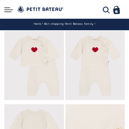
Hello ! Bon shopping Petit Bateau family !
La livraison est assurée partout en Tunisie !
-10% pour tout paiement par carte bancaire (hors promo)