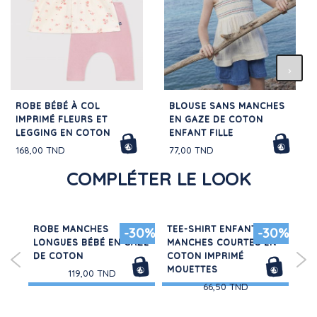
ROBE BÉBÉ À COL
BLOUSE SANS MANCHES
IMPRIMÉ FLEURS ET
EN GAZE DE COTON
LEGGING EN COTON
ENFANT FILLE
168,00 TND
77,00 TND
COMPLÉTER LE LOOK
T
ROBE MANCHES
TEE-SHIRT ENFANT
3 P
30%
-30%
-30%
LONGUES BÉBÉ EN GAZE
MANCHES COURTES EN
CH
DE COTON
COTON IMPRIMÉ
CO
MOUETTES
119,00 TND
66,50 TND