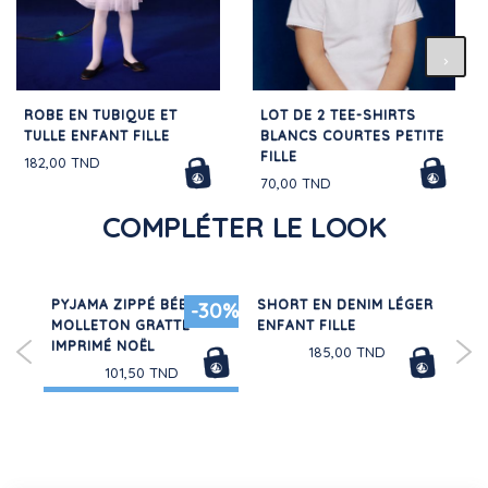
ROBE EN TUBIQUE ET
LOT DE 2 TEE-SHIRTS
TULLE ENFANT FILLE
BLANCS COURTES PETITE
FILLE
182,00 TND
70,00 TND
COMPLÉTER LE LOOK
PYJAMA ZIPPÉ BÉBÉ EN
SHORT EN DENIM LÉGER
PA
-30%
MOLLETON GRATTÉ
ENFANT FILLE
CO
IMPRIMÉ NOËL
185,00 TND
101,50 TND