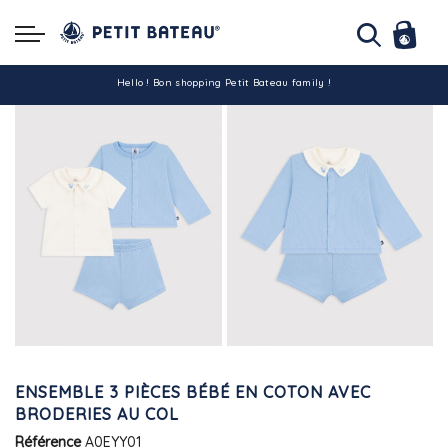
Hello ! Bon shopping Petit Bateau family !
La livraison est assurée partout en Tunisie !
-10% pour tout paiement par carte bancaire (hors promo)
ENSEMBLE 3 PIÈCES BÉBÉ EN COTON AVEC
BRODERIES AU COL
Référence
A0EYY01