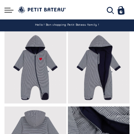
Hello ! Bon shopping Petit Bateau family !
La livraison est assurée partout en Tunisie !
-10% pour tout paiement par carte bancaire (hors promo)