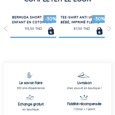
NS
BERMUDA SHORT
TEE-SHIRT ANTI UV
PUL
-30%
-30%
ENFANT EN COTON UNI
BÉBÉ, IMPRIMÉ FLEURS
CO
115,50 TND
87,50 TND
Le savoir-faire
Livraison
100 ans d'expérience
chez vous et en boutique !
Fidélité récompensée
Echange gratuit
1 Dinar = 1 point
en boutique