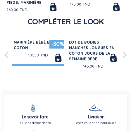
PIEDS, MARINIÈRE
175,00 TND
260,00 TND
COMPLÉTER LE LOOK
MARINIÈRE BÉBÉ EN
LOT DE BODIES
LOT
-30%
COTON
MANCHES LONGUES EN
CO
COTON JOURS DE LA
JE
101,50 TND
SEMAINE BÉBÉ
145,00 TND
Le savoir-faire
Livraison
100 ans d'expérience
chez vous et en boutique !