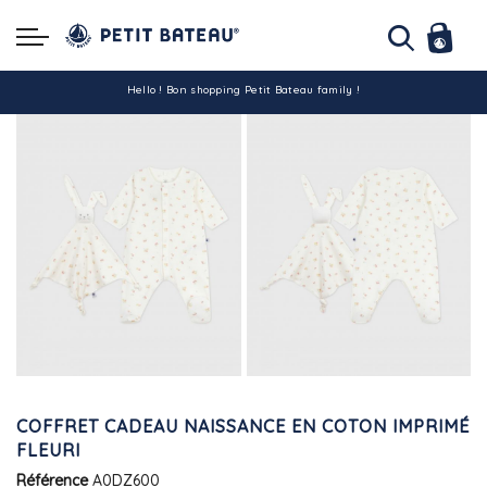
Hello ! Bon shopping Petit Bateau family !
La livraison est assurée partout en Tunisie !
-10% pour tout paiement par carte bancaire (hors promo)
COFFRET CADEAU NAISSANCE EN COTON IMPRIMÉ
FLEURI
Référence
A0DZ600