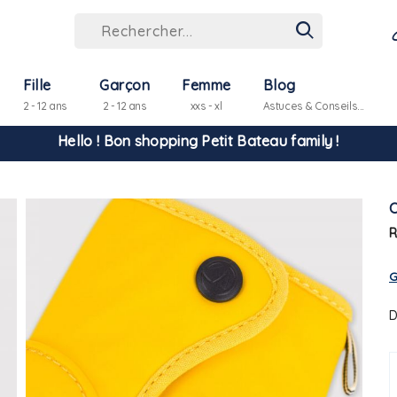
Fille
Garçon
Femme
Blog
2 - 12 ans
2 - 12 ans
xxs - xl
Astuces & Conseils...
Hello ! Bon shopping Petit Bateau family !
La livraison est assurée partout en Tunisie !
R
-10% pour tout paiement par carte bancaire (hors promo)
G
D