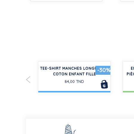
 EN JERSEY
TEE-SHIRT MANCHES LONGUES EN
E
-30%
-30%
COTON ENFANT FILLE
PIÈ
84,00 TND