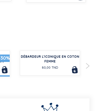
ES EN
DÉBARDEUR L'ICONIQUE EN COTON
ROBE LON
-30%
ON
FEMME
80,00 TND