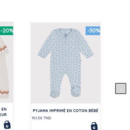
-20%
-30%
T
 EN
63,00
PYJAMA IMPRIMÉ EN COTON BÉBÉ
CŒUR
101,50 TND