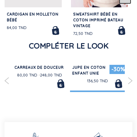
CARDIGAN EN MOLLETON
SWEATSHIRT BÉBÉ EN
BÉBÉ
COTON IMPRIMÉ BATEAU
VINTAGE
84,00 TND
72,50 TND
COMPLÉTER LE LOOK
N
CARREAUX DE DOUCEUR
JUPE EN COTON
TEE
-30%
ENFANT UNIE
CO
80,00 TND
248,00 TND
CO
136,50 TND