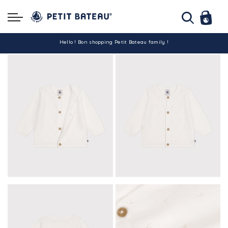
Hello ! Bon shopping Petit Bateau family !
La livraison est assurée partout en Tunisie !
-10% pour tout paiement par carte bancaire (hors promo)