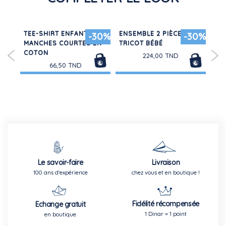
N
TEE-SHIRT ENFANT
ENSEMBLE 2 PIÈCES EN
SH
30%
-30%
-30%
MANCHES COURTES EN
TRICOT BÉBÉ
IM
COTON
224,00 TND
66,50 TND
Le savoir-faire
Livraison
100 ans d'expérience
chez vous et en boutique !
Fidélité récompensée
Echange gratuit
1 Dinar = 1 point
en boutique