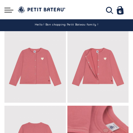
Hello ! Bon shopping Petit Bateau family !
La livraison est assurée partout en Tunisie !
-10% pour tout paiement par carte bancaire (hors promo)