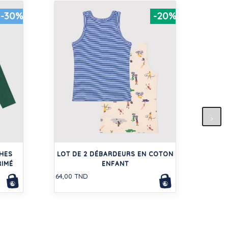
-30%
-20%
TEE-
JE
HES
LOT DE 2 DÉBARDEURS EN COTON
52,50
RIMÉ
ENFANT
64,00 TND