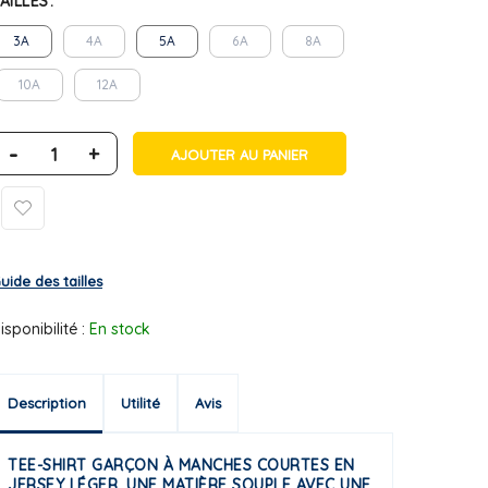
AILLES
3A
4A
5A
6A
8A
10A
12A
-
+
AJOUTER AU PANIER
uide des tailles
isponibilité :
En stock
Description
Utilité
Avis
TEE-SHIRT GARÇON À MANCHES COURTES EN
JERSEY LÉGER, UNE MATIÈRE SOUPLE AVEC UNE