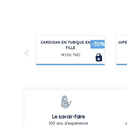
NG ENFANT
CARDIGAN EN TUBIQUE ENFANT
JUPE
-30%
N
FILLE
D
147,00 TND
Le savoir-faire
100 ans d'expérience