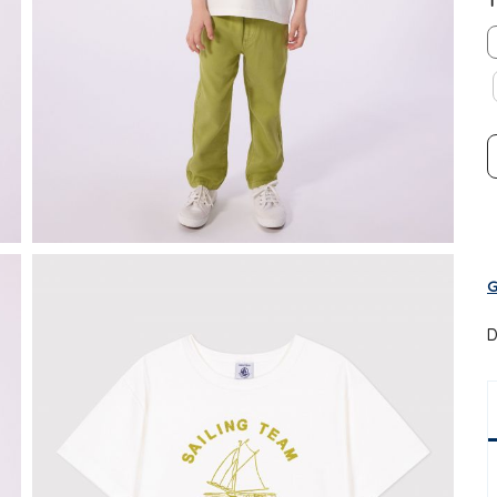
T
G
D