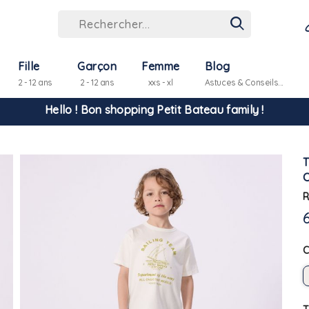
Hello ! Bon shopping Petit Bateau family !
Fille
Garçon
Femme
Blog
2 - 12 ans
2 - 12 ans
xxs - xl
Astuces & Conseils...
La livraison est assurée partout en Tunisie !
-10% pour tout paiement par carte bancaire (hors promo)
R