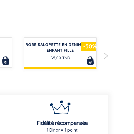
ROBE SALOPETTE EN DENIM LÉGER
SHORT ENF
-50%
ENFANT FILLE
85,00 TND
Fidélité récompensée
1 Dinar = 1 point