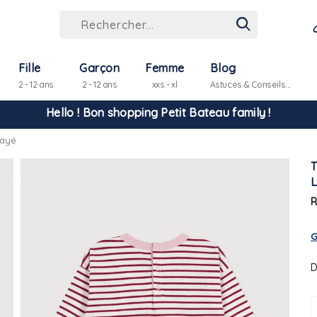
Fille
Garçon
Femme
Blog
2 - 12 ans
2 - 12 ans
xxs - xl
Astuces & Conseils...
Hello ! Bon shopping Petit Bateau family !
rayé
La livraison est assurée partout en Tunisie !
-10% pour tout paiement par carte bancaire (hors promo)
R
G
D