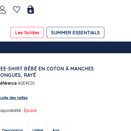
Les Soldes
SUMMER ESSENTIALS
TEE-SHIRT BÉBÉ EN COTON À MANCHES
LONGUES, RAYÉ
éférence
A0E9C01
uide des tailles
isponibilité :
Épuisé
Description
Utilité
Avis