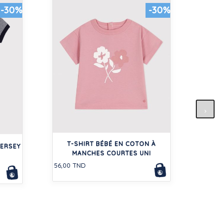
-30%
-30%
COM
CO
T-SHIRT BÉBÉ EN COTON À
168,0
JERSEY
MANCHES COURTES UNI
56,00 TND