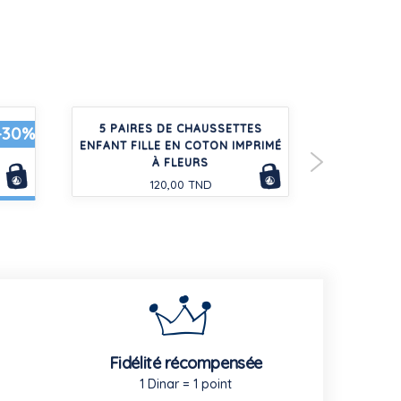
T EN
5 PAIRES DE CHAUSSETTES
POLO E
-30%
ENFANT FILLE EN COTON IMPRIMÉ
COU
À FLEURS
120,00 TND
Fidélité récompensée
1 Dinar = 1 point