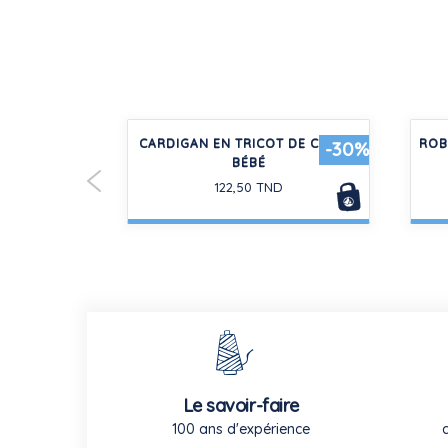
EN VELOURS
CARDIGAN EN TRICOT DE COTON
ROB
-30%
-30%
 BÉBÉ
BÉBÉ
122,50 TND
Le savoir-faire
100 ans d'expérience