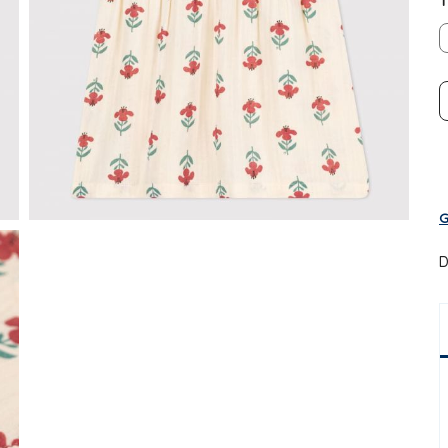
T
G
D