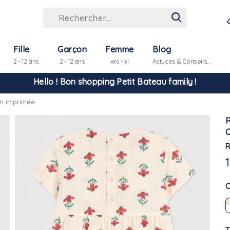
Hello ! Bon shopping Petit Bateau family !
Fille
Garçon
Femme
Blog
2 - 12 ans
2 - 12 ans
xxs - xl
Astuces & Conseils...
La livraison est assurée partout en Tunisie !
n imprimée
-10% pour tout paiement par carte bancaire (hors promo)
R