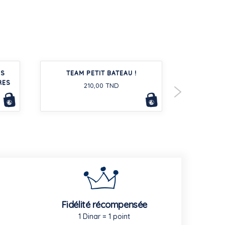
ES
TEAM PETIT BATEAU !
LOT DE T
RES
COTON 
210,00 TND
Fidélité récompensée
1 Dinar = 1 point