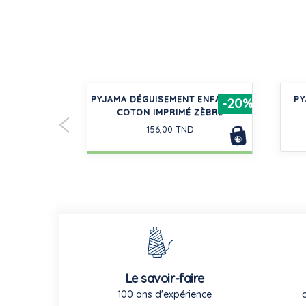
TUBIQUE
PYJAMA DÉGUISEMENT ENFANT EN
PY
-50%
-20%
T GARÇON
COTON IMPRIMÉ ZÈBRE
156,00 TND
Le savoir-faire
100 ans d'expérience