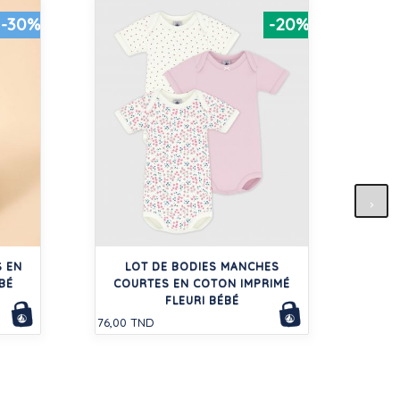
-30%
-20%
TEE-
 EN
LOT DE BODIES MANCHES
45,00
BÉ
COURTES EN COTON IMPRIMÉ
FLEURI BÉBÉ
76,00 TND