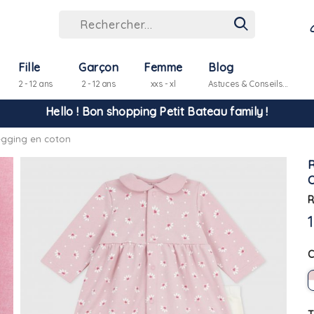
Hello ! Bon shopping Petit Bateau family !
Fille
Garçon
Femme
Blog
2 - 12 ans
2 - 12 ans
xxs - xl
Astuces & Conseils...
La livraison est assurée partout en Tunisie !
legging en coton
-10% pour tout paiement par carte bancaire (hors promo)
R