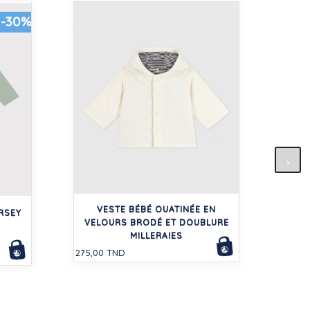
-30%
EN
COT
VESTE BÉBÉ OUATINÉE EN
255,0
RSEY
VELOURS BRODÉ ET DOUBLURE
MILLERAIES
275,00 TND