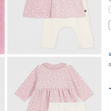
T
G
D