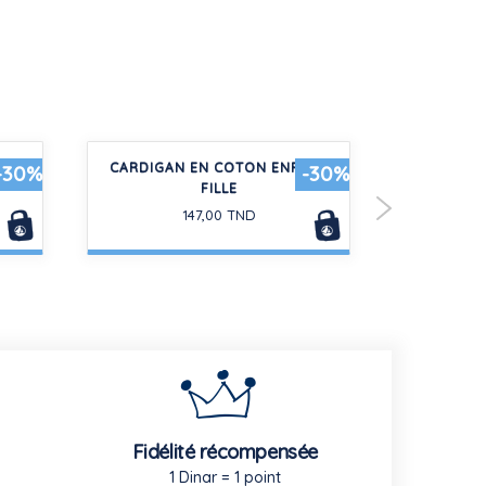
NGUES
CARDIGAN EN COTON ENFANT
ENSEMBLE
-30%
-30%
FILLE
147,00 TND
Fidélité récompensée
1 Dinar = 1 point