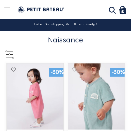
Hello ! Bon shopping Petit Bateau family !
Naissance
La livraison est assurée partout en Tunisie !
-10% pour tout paiement par carte bancaire (hors promo)
-30%
-30%