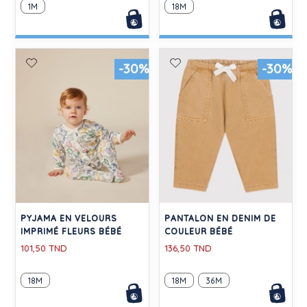
1M
18M
-30%
-30%
PYJAMA EN VELOURS
PANTALON EN DENIM DE
IMPRIMÉ FLEURS BÉBÉ
COULEUR BÉBÉ
101,50 TND
136,50 TND
18M
18M
36M