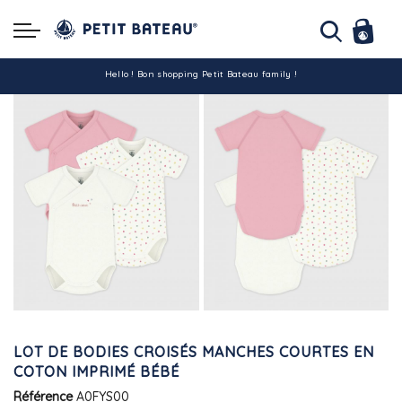
Hello ! Bon shopping Petit Bateau family !
La livraison est assurée partout en Tunisie !
-10% pour tout paiement par carte bancaire (hors promo)
LOT DE BODIES CROISÉS MANCHES COURTES EN
COTON IMPRIMÉ BÉBÉ
Référence
A0FYS00