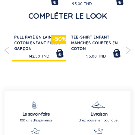
95,00 TND
COMPLÉTER LE LOOK
PULL RAYÉ EN LAINE ET
TEE-SHIRT ENFANT
RO
20%
-50%
COTON ENFANT FILLE /
MANCHES COURTES EN
LO
GARÇON
COTON
FLE
142,50 TND
95,00 TND
Le savoir-faire
Livraison
100 ans d'expérience
chez vous et en boutique !