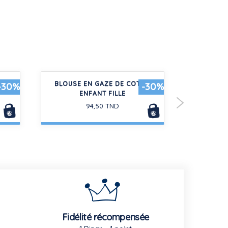
ON
BLOUSE EN GAZE DE COTON
MAILLOT DE
-30%
-30%
ENFANT FILLE
E
94,50 TND
Fidélité récompensée