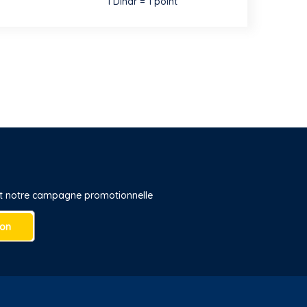
1 Dinar = 1 point
 et notre campagne promotionnelle
ion