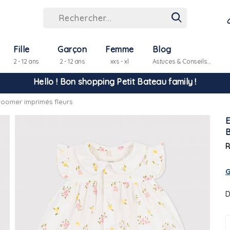
Fille
Garçon
Femme
Blog
2 - 12 ans
2 - 12 ans
xxs - xl
Astuces & Conseils...
Hello ! Bon shopping Petit Bateau family !
loomer imprimés fleurs
La livraison est assurée partout en Tunisie !
-10% pour tout paiement par carte bancaire (hors promo)
R
G
D