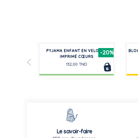
OTON UNIE
PYJAMA ENFANT EN VELOURS
BLO
-30%
-20%
IMPRIMÉ CŒURS
D
132,00 TND
Le savoir-faire