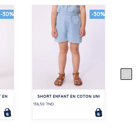
-30%
-30%
CI
350,0
 EN
SHORT ENFANT EN COTON UNI
136,50 TND