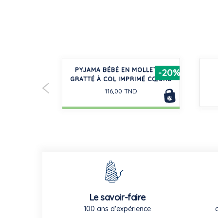
RE MANCHES
PYJAMA BÉBÉ EN MOLLETON
-20%
GRATTÉ À COL IMPRIMÉ CŒURS
D
116,00 TND
Le savoir-faire
100 ans d'expérience