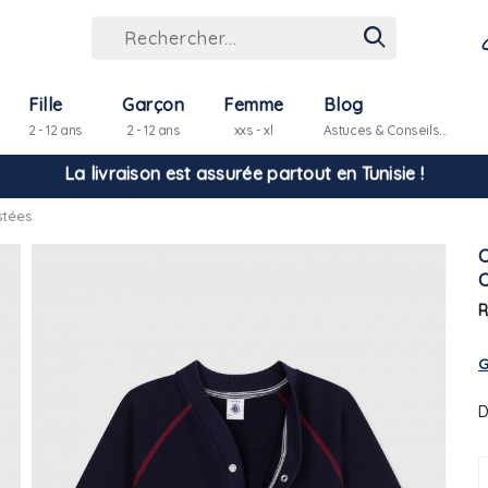
Hello ! Bon shopping Petit Bateau family !
Fille
Garçon
Femme
Blog
2 - 12 ans
2 - 12 ans
xxs - xl
Astuces & Conseils...
La livraison est assurée partout en Tunisie !
stées
-10% pour tout paiement par carte bancaire (hors promo)
R
G
D