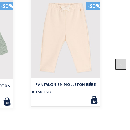
-30%
-30%
COM
CO
PANTALON EN MOLLETON BÉBÉ
COTON
110,0
101,50 TND