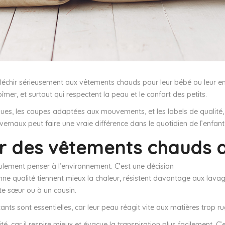
échir sérieusement aux vêtements chauds pour leur bébé ou leur enf
îmer, et surtout qui respectent la peau et le confort des petits.
ues, les coupes adaptées aux mouvements, et les labels de qualité, il
ivernaux peut faire une vraie différence dans le quotidien de l’enfan
ier des vêtements chauds 
eulement penser à l’environnement. C’est une décision
nne qualité tiennent mieux la chaleur, résistent davantage aux lava
ite sœur ou à un cousin.
itants sont essentielles, car leur peau réagit vite aux matières trop 
é, car il respire mieux et évacue la transpiration plus facilement. C’