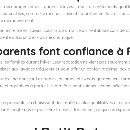
eut décourager certains parents d’investir dans des vêtements qualitat
res extensibles, comme le mérinos, suivent naturellement la croissa
erté de mouvement.
ion entre frères, sœurs, cousins ou amis, ce qui rentabilise considéra
ésente aussi un choix plus économique.
parents font confiance à 
es familles durant l’hiver. Leur réputation ne vient pas seulement de
sister aux lavages fréquents et pour offrir un confort maximal aux e
sité et sa douceur. Les
bodies, pyjamas et sweats
gardent leur for
gers et agréables à porter. Les matières sont soigneusement sélection
responsable, en choisissant des matières plus qualitatives et en p
urer longtemps et pour être transmis facilement, ce qui correspond