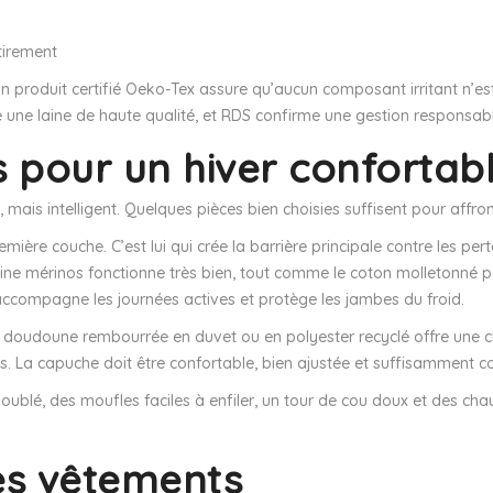
tirement
. Un produit certifié Oeko-Tex assure qu’aucun composant irritant n’e
e une laine de haute qualité, et RDS confirme une gestion responsab
s pour un hiver confortab
 mais intelligent. Quelques pièces bien choisies suffisent pour affront
ère couche. C’est lui qui crée la barrière principale contre les per
a laine mérinos fonctionne très bien, tout comme le coton molletonné p
ccompagne les journées actives et protège les jambes du froid.
ne doudoune rembourrée en duvet ou en polyester recyclé offre une ch
es. La capuche doit être confortable, bien ajustée et suffisamment c
ublé, des moufles faciles à enfiler, un tour de cou doux et des chau
les vêtements