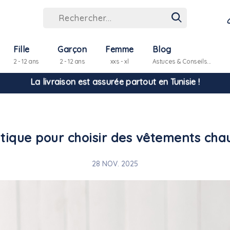
Fille
Garçon
Femme
Blog
2 - 12 ans
2 - 12 ans
xxs - xl
Astuces & Conseils...
Hello ! Bon shopping Petit Bateau family !
La livraison est assurée partout en Tunisie !
tique pour choisir des vêtements cha
-10% pour tout paiement par carte bancaire (hors promo)
28 NOV. 2025