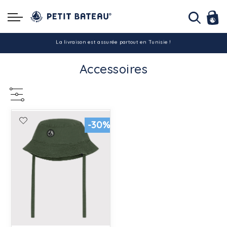
Hello ! Bon shopping Petit Bateau family !
La livraison est assurée partout en Tunisie !
Accessoires
-10% pour tout paiement par carte bancaire (hors promo)
-30%