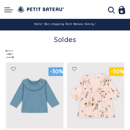
Hello ! Bon shopping Petit Bateau family !
Soldes
La livraison est assurée partout en Tunisie !
-10% pour tout paiement par carte bancaire (hors promo)
-30%
-50%