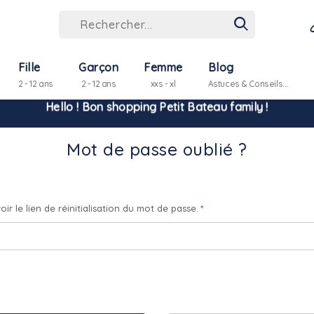
Fille
Garçon
Femme
Blog
2 - 12 ans
2 - 12 ans
xxs - xl
Astuces & Conseils...
Hello ! Bon shopping Petit Bateau family !
Mot de passe oublié ?
La livraison est assurée partout en Tunisie !
-10% pour tout paiement par carte bancaire (hors promo)
ir le lien de réinitialisation du mot de passe.